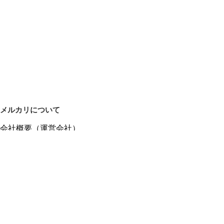
メルカリについて
会社概要（運営会社）
採用情報
プレスリリース
公式ブログ
プレスキット
メルカリUS
メルカリShops
m department（エムデパ）
ヘルプ