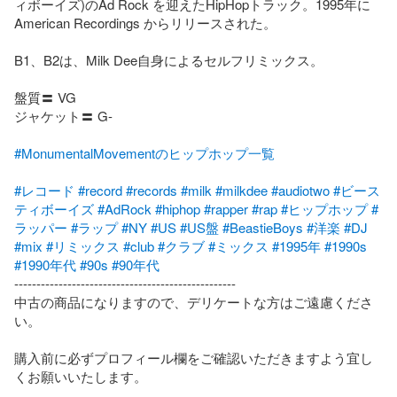
ィボーイズ)のAd Rock を迎えたHipHopトラック。1995年に
American Recordings からリリースされた。

B1、B2は、Milk Dee自身によるセルフリミックス。

盤質〓 VG

ジャケット〓 G-

#MonumentalMovementのヒップホップ一覧
#レコード
#record
#records
#milk
#milkdee
#audiotwo
#ビース
ティボーイズ
#AdRock
#hiphop
#rapper
#rap
#ヒップホップ
#
ラッパー
#ラップ
#NY
#US
#US盤
#BeastieBoys
#洋楽
#DJ
#mix
#リミックス
#club
#クラブ
#ミックス
#1995年
#1990s
#1990年代
#90s
#90年代
--------------------------------------------------

中古の商品になりますので、デリケートな方はご遠慮くださ
い。

購入前に必ずプロフィール欄をご確認いただきますよう宜し
くお願いいたします。
