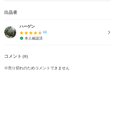
出品者
ハーゲン
60
本人確認済
コメント (0)
※売り切れのためコメントできません