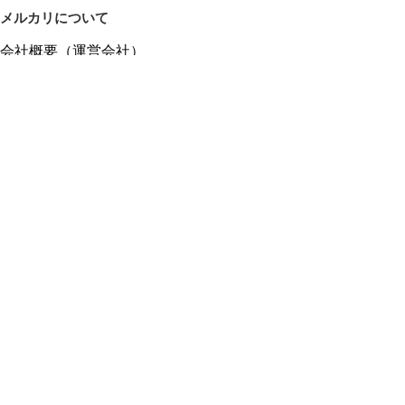
メルカリについて
会社概要（運営会社）
採用情報
プレスリリース
公式ブログ
プレスキット
メルカリUS
メルカリShops
m department（エムデパ）
ヘルプ
ヘルプセンター（ガイド・お問い合わせ）
メルカリShopsでショップを開設する
メルカリShops ショップ管理画面にログイン
メルカリShops出店者向けガイド
お問い合わせ一覧
フリーワードから商品をさがす
プライバシーと利用規約
メルカリ利用規約
メルカリShops利用規約