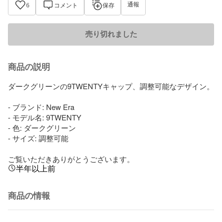
通報
6
コメント
保存
売り切れました
商品の説明
ダークグリーンの9TWENTYキャップ、調整可能なデザイン。

- ブランド: New Era

- モデル名: 9TWENTY

- 色: ダークグリーン

- サイズ: 調整可能

ご覧いただきありがとうございます。
半年以上前
商品の情報