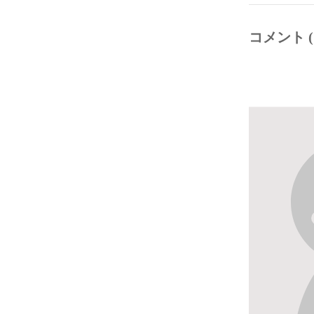
コメント (