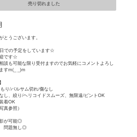
売り切れました
明
がとうございます。

2日での予定をしています☆

迎です☆

相談も可能な限り受付ますのでお気軽にコメントよろし
m(_ _)m



もり/バルサム切れ/傷なし

なし、絞り/ヘリコイドスムーズ、無限遠/ピントOK

着OK

写真参照）

影が可能◎

　問題無し◎
