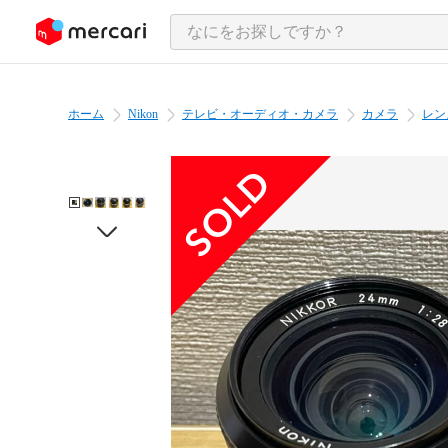
ンツにスキップ
ホーム
Nikon
テレビ・オーディオ・カメラ
カメラ
レン