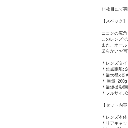
11枚目にて
【スペック】

ニコンの広角
このレンズで
また、オール
柔らかいお写
＊レンズタイプ
＊焦点距離: 2
＊最大径x長さ: 
＊ 重量: 260g

＊最短撮影距離
＊フルサイズ対
【セット内容】
＊レンズ本体

＊リアキャップ