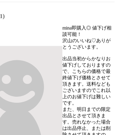
1)
mina即購入◎ 値下げ相
談可能！
沢山のいいね♡ありが
とうございます。

出品当初からかなりお
値下げしておりますの
で、こちらの価格で最
終値下げ価格とさせて
頂きます。送料なども
ございますのでこれ以
上のお値下げは難しい
です。

また、明日までの限定
出品とさせて頂きま
す。売れなかった場合
は出品停止、または削
除させて頂きますの