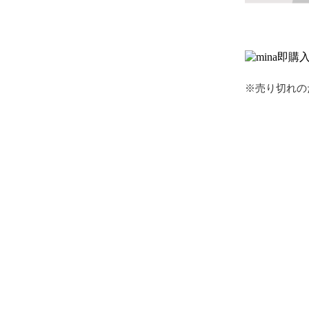
※売り切れの