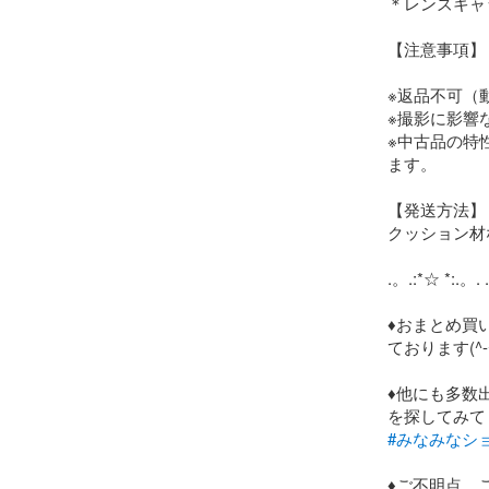
＊レンズキャッ
【注意事項】

※返品不可（
※撮影に影響
※中古品の特
ます。

【発送方法】

クッション材
.。.:*☆ *:.。. 
♦︎おまとめ
ております(^-^
♦︎他にも多
#みなみなシ
♦︎ご不明点