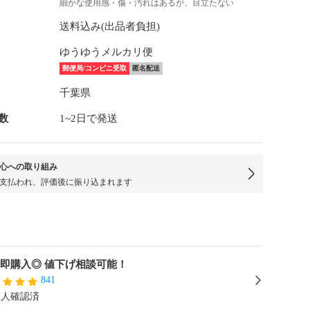
細かな使用感・傷・汚れはあるが、目立たない
送料込み(出品者負担)
ゆうゆうメルカリ便
郵便局/コンビニ受取
匿名配送
千葉県
数
1~2日で発送
心への取り組み
支払われ、評価後に振り込まれます
na即購入◎ 値下げ相談可能！
841
本人確認済