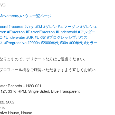
G

talMovementのハウス一覧ページ
ecord
#records
#vinyl
#DJ
#ダレン
#エマーソン
#ダレンエ
rren
#Emerson
#DarrenEmerson
#Underworld
#アンダー
O
#Underwater
#UK
#UK盤
#プログレッシブハウス
ス
#Progressive
#2000s
#2000年代
#00s
#00年代
#カラー
-------------------------------

なりますので、デリケートな方はご遠慮ください。

プロフィール欄をご確認いただきますよう宜しくお願い
ater Records – H2O 021

 12", 33 ⅓ RPM, Single Sided, Blue Transparent

22, 2002

nic

ssive House, House