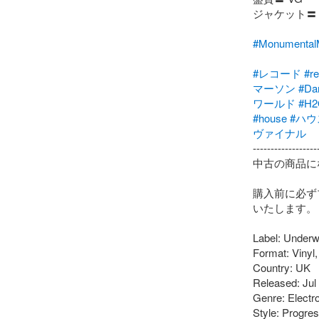
ジャケット〓 V
#Monumen
#レコード
#r
マーソン
#Da
ワールド
#H2
#house
#ハウ
ヴァイナル
-------------------
中古の商品に
購入前に必ず
いたします。

Label: Underw
Format: Vinyl,
Country: UK

Released: Jul 
Genre: Electro
Style: Progre