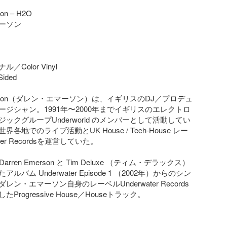
on – H2O

ーソン

Color Vinyl

ided

Emerson（ダレン・エマーソン）は、イギリスのDJ／プロデュ
ージシャン。1991年〜2000年までイギリスのエレクトロ
ックグループUnderworld のメンバーとして活動してい
各地でのライブ活動とUK House / Tech-House レー
ter Recordsを運営していた。

rren Emerson と Tim Deluxe （ティム・デラックス）
ルバム Underwater Episode 1 （2002年）からのシン
ン・エマーソン自身のレーベルUnderwater Records
rogressive House／Houseトラック。
