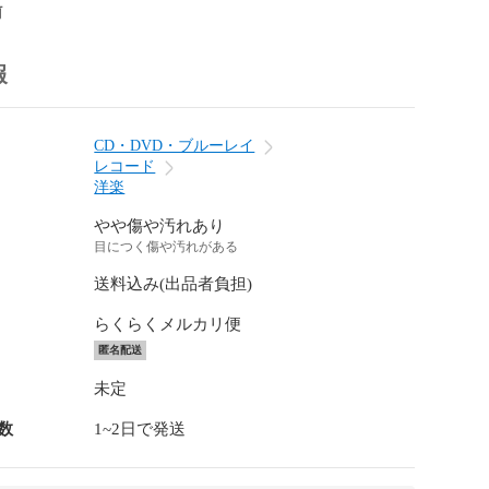
前
報
CD・DVD・ブルーレイ
レコード
洋楽
やや傷や汚れあり
目につく傷や汚れがある
送料込み(出品者負担)
らくらくメルカリ便
匿名配送
未定
数
1~2日で発送