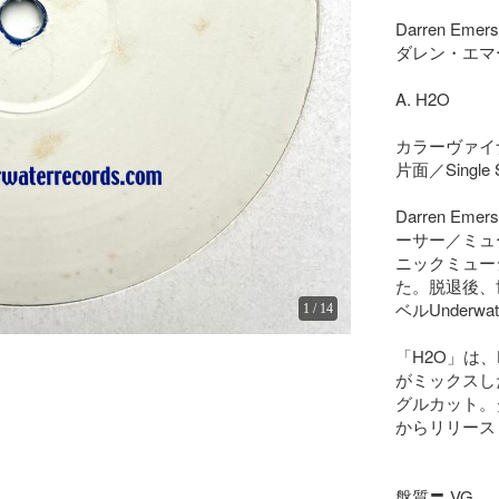
Darren Emers
ダレン・エマ
A. H2O

カラーヴァイナル／
片面／Single S
Darren 
ーサー／ミュ
ニックミュージ
た。脱退後、世界
ベルUnderwa
1
/
14
「H2O」は、Da
がミックスしたア
グルカット。ダレ
からリリースしたP
盤質〓 VG
