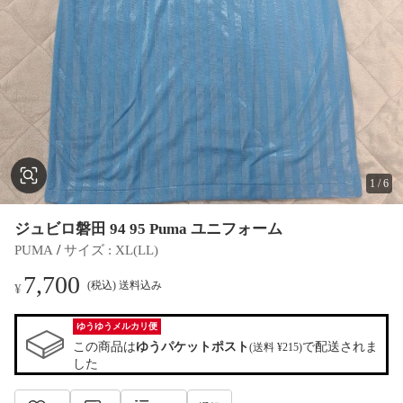
1
/
6
ジュビロ磐田 94 95 Puma ユニフォーム
 / 
PUMA
サイズ
 : 
XL(LL)
7,700
(税込) 送料込み
¥
ゆうゆうメルカリ便
この商品は
ゆうパケットポスト
で配送されま
(送料 ¥215)
した