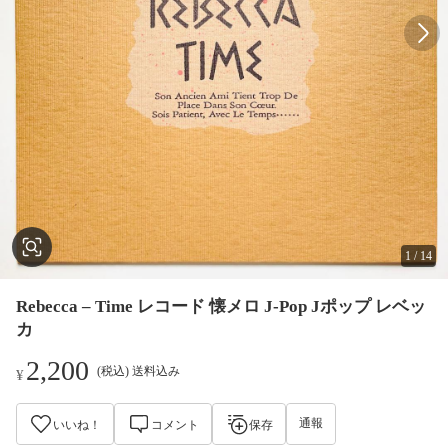
1
/
14
Rebecca – Time レコード 懐メロ J-Pop Jポップ レベッ
カ
2,200
(税込) 送料込み
¥
通報
いいね！
コメント
保存