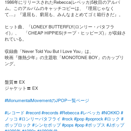
1986年にリリースされたRebecca(レベッカ)5枚目のアルバ
ム。このアルバムのキャッチコピーは、『理屈じゃなく
て…』『退屈も、窮屈も、みんなまとめてゴミ箱行きだ』。

ヒット曲、「LONELY BUTTERFLY(ロンリー・バタフラ
イ)」、　「CHEAP HIPPIES(チープ・ヒッピーズ)」が収録さ
れている。

収録曲「Never Told You But I Love You」は、

映画『微熱少年』の主題歌「MONOTONE BOY」のカップリ
ング。

盤質〓 EX

ジャケット〓 EX

#MonumentalMovementのJPOP一覧ページ
#レコード
#record
#records
#Rebecca
#レベッカ
#NOKKO
#
ノッコ
#ロンリーバタフライ
#rock
#jpop
#poprock
#ロック
#
ポップロック
#シンセポップ
#pops
#pop
#ポップス
#Jポップ
#1986年
#1980s
#1980年代