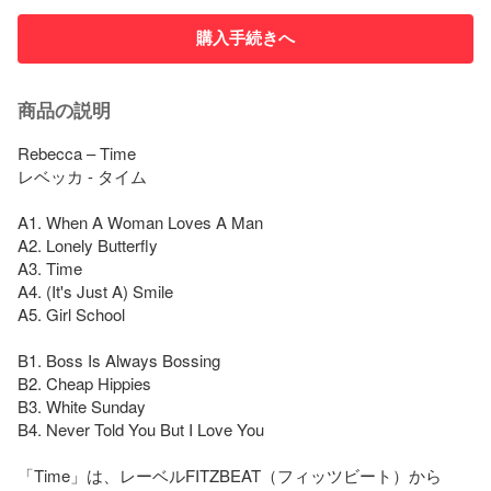
購入手続きへ
商品の説明
Rebecca – Time

レベッカ - タイム

A1. When A Woman Loves A Man

A2. Lonely Butterfly

A3. Time

A4. (It's Just A) Smile

A5. Girl School

B1. Boss Is Always Bossing

B2. Cheap Hippies

B3. White Sunday

B4. Never Told You But I Love You

「Time」は、レーベルFITZBEAT（フィッツビート）から 