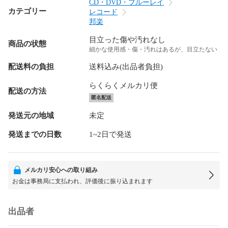
CD・DVD・ブルーレイ
カテゴリー
レコード
邦楽
目立った傷や汚れなし
商品の状態
細かな使用感・傷・汚れはあるが、目立たない
配送料の負担
送料込み(出品者負担)
らくらくメルカリ便
配送の方法
匿名配送
発送元の地域
未定
発送までの日数
1~2日で発送
メルカリ安心への取り組み
お金は事務局に支払われ、評価後に振り込まれます
出品者