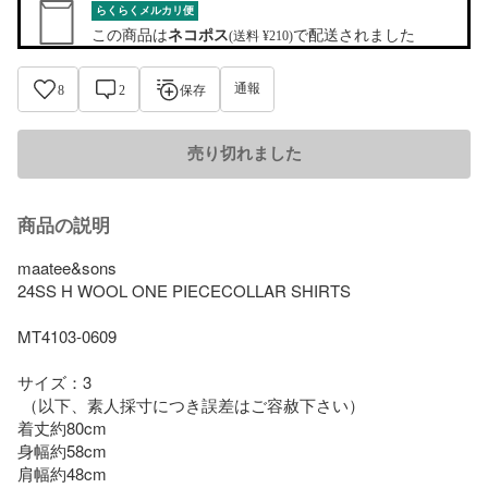
らくらくメルカリ便
この商品は
ネコポス
で配送されました
(送料 ¥210)
通報
8
2
保存
売り切れました
商品の説明
maatee&sons

24SS H WOOL ONE PIECECOLLAR SHIRTS

MT4103-0609

サイズ：3

 （以下、素人採寸につき誤差はご容赦下さい）

着丈約80cm

身幅約58cm

肩幅約48cm
