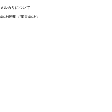
メルカリについて
会社概要（運営会社）
採用情報
プレスリリース
公式ブログ
プレスキット
メルカリUS
メルカリShops
m department（エムデパ）
ヘルプ
ヘルプセンター（ガイド・お問い合わせ）
メルカリShopsでショップを開設する
メルカリShops ショップ管理画面にログイン
メルカリShops出店者向けガイド
お問い合わせ一覧
フリーワードから商品をさがす
プライバシーと利用規約
メルカリ利用規約