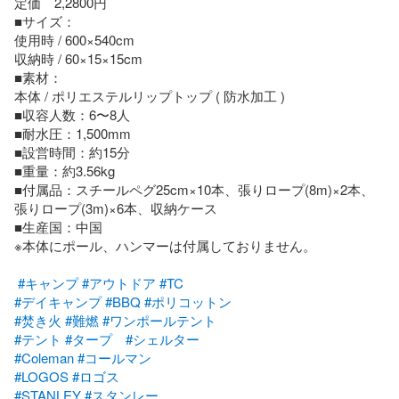
定価　2,2800円

■サイズ：

使用時 / 600×540cm

収納時 / 60×15×15cm

■素材：

本体 / ポリエステルリップトップ ( 防水加工 )

■収容人数：6〜8人

■耐水圧：1,500mm

■設営時間：約15分

■重量：約3.56kg

■付属品：スチールペグ25cm×10本、張りロープ(8m)×2本、
張りロープ(3m)×6本、収納ケース

■生産国：中国

※本体にポール、ハンマーは付属しておりません。

#キャンプ
#アウトドア
#TC
#デイキャンプ
#BBQ
#ポリコットン
#焚き火
#難燃
#ワンポールテント
#テント
#タープ
#シェルター
#Coleman
#コールマン
#LOGOS
#ロゴス
#STANLEY
#スタンレー