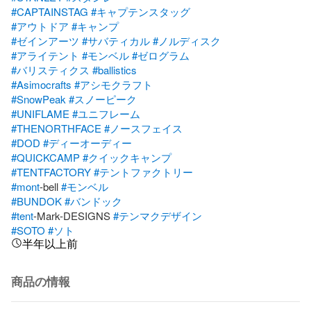
#CAPTAINSTAG
#キャプテンスタッグ
#アウトドア
#キャンプ
#ゼインアーツ
#サバティカル
#ノルディスク
#アライテント
#モンベル
#ゼログラム
#バリスティクス
#ballistics
#Asimocrafts
#アシモクラフト
#SnowPeak
#スノーピーク
#UNIFLAME
#ユニフレーム
#THENORTHFACE
#ノースフェイス
#DOD
#ディーオーディー
#QUICKCAMP
#クイックキャンプ
#TENTFACTORY
#テントファクトリー
#mont
-bell 
#モンベル
#BUNDOK
#バンドック
#tent
-Mark-DESIGNS 
#テンマクデザイン
#SOTO
#ソト
半年以上前
商品の情報