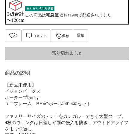
らくらくメルカリ便
3辺合計

この商品は
宅急便
で配送されました
(送料 ¥1200)
〜120cm
通報
2
コメント
保存
売り切れました
商品の説明
【新品未使用】

ビジョンピークス

ルータープfamily

ユニフレーム　REVOポール240 4本セット

ファミリーサイズのテントをカンガルーできる大型タープ。

4枚のウィングは日差しや雨の侵入を防ぎ、アウトドアライフ
をより快適に。
