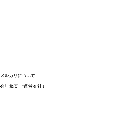
メルカリについて
会社概要（運営会社）
採用情報
プレスリリース
公式ブログ
プレスキット
メルカリUS
メルカリShops
m department（エムデパ）