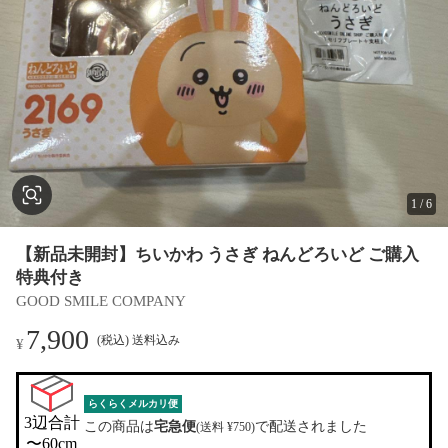
1
/
6
【新品未開封】ちいかわ うさぎ ねんどろいど ご購入
特典付き
GOOD SMILE COMPANY
7,900
(税込) 送料込み
¥
らくらくメルカリ便
3辺合計

この商品は
宅急便
で配送されました
(送料 ¥750)
〜60cm