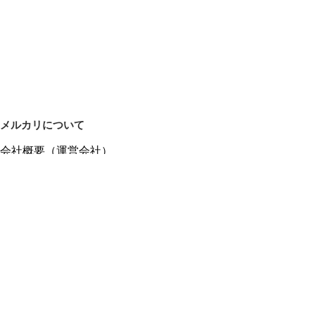
メルカリについて
会社概要（運営会社）
採用情報
プレスリリース
公式ブログ
プレスキット
メルカリUS
メルカリShops
m department（エムデパ）
ヘルプ
ヘルプセンター（ガイド・お問い合わせ）
メルカリShopsでショップを開設する