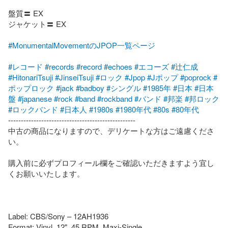
盤質〓 EX

ジャケット〓 EX

#MonumentalMovementのJPOP一覧ページ
#レコード
#records
#record
#echoes
#エコーズ
#辻仁成
#HitonariTsuji
#JinseiTsuji
#ロック
#Jpop
#Jポップ
#poprock
#
ポップロック
#jack
#badboy
#シングル
#1985年
#日本
#日本
盤
#japanese
#rock
#band
#rockband
#バンド
#邦楽
#邦ロック
#ロックバンド
#日本人
#1980s
#1980年代
#80s
#80年代
--------------------------------------------------

中古の商品になりますので、デリケートな方はご遠慮くださ
い。

購入前に必ずプロフィール欄をご確認いただきますよう宜し
くお願いいたします。

Label: CBS/Sony – 12AH1936

Format: Vinyl, 12", 45 RPM, Maxi-Single
