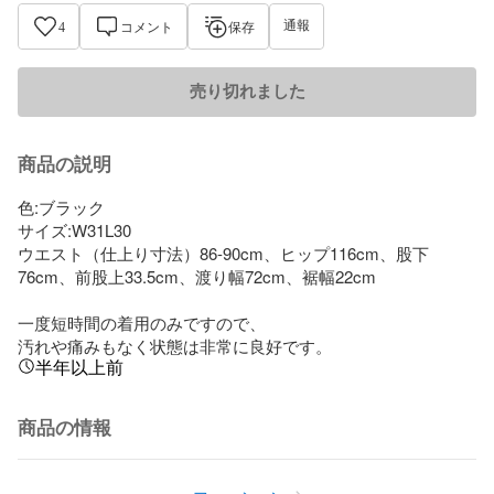
通報
4
コメント
保存
売り切れました
商品の説明
色:ブラック

サイズ:W31L30

ウエスト（仕上り寸法）86-90cm、ヒップ116cm、股下
76cm、前股上33.5cm、渡り幅72cm、裾幅22cm

一度短時間の着用のみですので、

汚れや痛みもなく状態は非常に良好です。
半年以上前
商品の情報