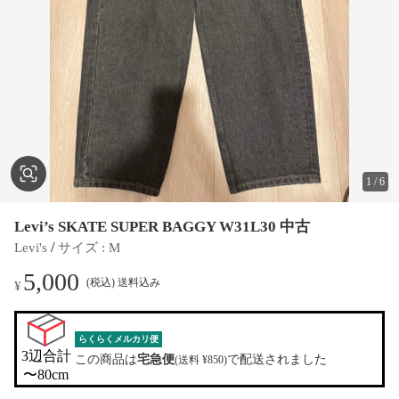
1
/
6
Levi’s SKATE SUPER BAGGY W31L30 中古
 / 
Levi's
サイズ
 : 
M
5,000
(税込) 送料込み
¥
らくらくメルカリ便
3辺合計

この商品は
宅急便
で配送されました
(送料 ¥850)
〜80cm