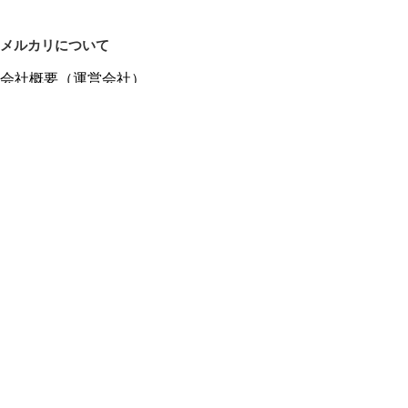
メルカリについて
会社概要（運営会社）
採用情報
プレスリリース
公式ブログ
プレスキット
メルカリUS
メルカリShops
m department（エムデパ）
ヘルプ
ヘルプセンター（ガイド・お問い合わせ）
メルカリShopsでショップを開設する
メルカリShops ショップ管理画面にログイン
メルカリShops出店者向けガイド
お問い合わせ一覧
フリーワードから商品をさがす
プライバシーと利用規約