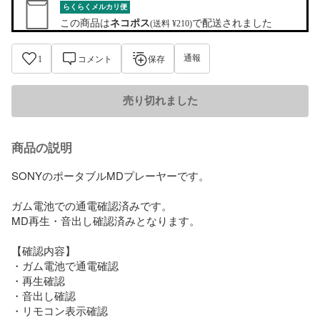
らくらくメルカリ便
この商品は
ネコポス
で配送されました
(送料 ¥210)
通報
1
コメント
保存
売り切れました
商品の説明
SONYのポータブルMDプレーヤーです。

ガム電池での通電確認済みです。

MD再生・音出し確認済みとなります。

【確認内容】

・ガム電池で通電確認

・再生確認

・音出し確認

・リモコン表示確認
