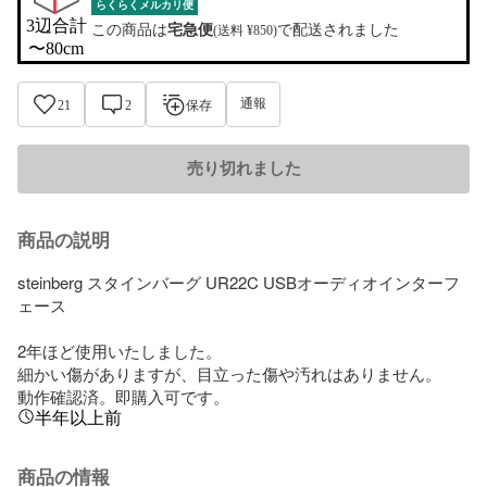
らくらくメルカリ便
3辺合計

この商品は
宅急便
で配送されました
(送料 ¥850)
〜80cm
通報
21
2
保存
売り切れました
商品の説明
steinberg スタインバーグ UR22C USBオーディオインターフ
ェース

2年ほど使用いたしました。

細かい傷がありますが、目立った傷や汚れはありません。

動作確認済。即購入可です。
半年以上前
商品の情報