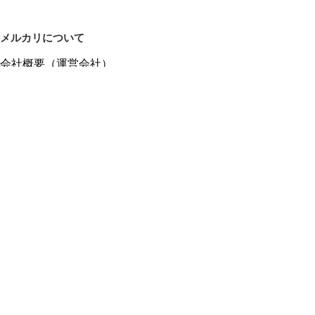
メルカリについて
会社概要（運営会社）
採用情報
プレスリリース
公式ブログ
プレスキット
メルカリUS
メルカリShops
m department（エムデパ）
ヘルプ
ヘルプセンター（ガイド・お問い合わせ）
メルカリShopsでショップを開設する
メルカリShops ショップ管理画面にログイン
メルカリShops出店者向けガイド
お問い合わせ一覧
フリーワードから商品をさがす
プライバシーと利用規約