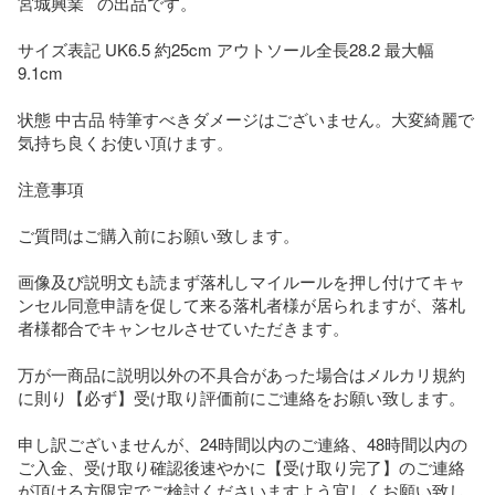
宮城興業   の出品です。

サイズ表記 UK6.5 約25cm アウトソール全長28.2 最大幅
9.1cm

状態 中古品 特筆すべきダメージはございません。大変綺麗で
気持ち良くお使い頂けます。

注意事項

ご質問はご購入前にお願い致します。

画像及び説明文も読まず落札しマイルールを押し付けてキャ
ンセル同意申請を促して来る落札者様が居られますが、落札
者様都合でキャンセルさせていただきます。

万が一商品に説明以外の不具合があった場合はメルカリ規約
に則り【必ず】受け取り評価前にご連絡をお願い致します。

申し訳ございませんが、24時間以内のご連絡、48時間以内の
ご入金、受け取り確認後速やかに【受け取り完了】のご連絡
が頂ける方限定でご検討くださいますよう宜しくお願い致し