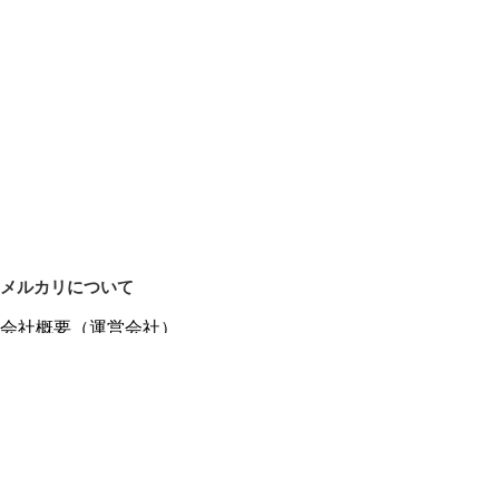
メルカリについて
会社概要（運営会社）
採用情報
プレスリリース
公式ブログ
プレスキット
メルカリUS
メルカリShops
m department（エムデパ）