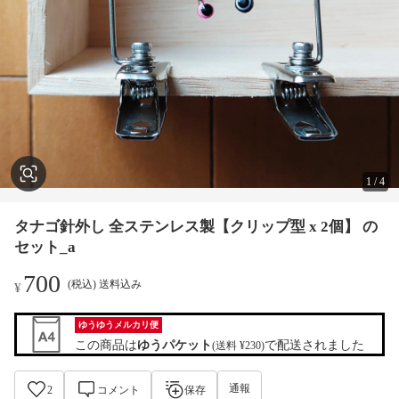
1
/
4
タナゴ針外し 全ステンレス製【クリップ型 x 2個】 の
セット_a
700
(税込) 送料込み
¥
ゆうゆうメルカリ便
この商品は
ゆうパケット
で配送されました
(送料 ¥230)
通報
2
コメント
保存