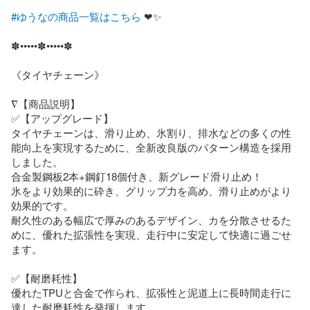
#ゆうなの商品一覧はこちら
 ❤✨️

✽•••••✽•••••✽

《タイヤチェーン》

∇【商品説明】

✅【アップグレード】

タイヤチェーンは、滑り止め、氷割り、排水などの多くの性
能向上を実現するために、全新改良版のパターン構造を採用
しました。

合金製鋼板2本+鋼釘18個付き、新グレード滑り止め！

氷をより効果的に砕き、グリップ力を高め、滑り止めがより
効果的です。

耐久性のある幅広で厚みのあるデザイン、カを分散させるた
めに、優れた拡張性を実現、走行中に安定して快適に過ごせ
ます。

✅【耐磨耗性】

優れたTPUと合金で作られ、拡張性と泥道上に長時間走行に
達した耐磨耗性を発揮します。
