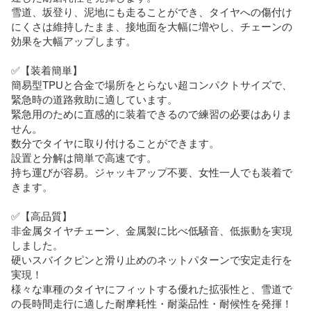
雪道、坂登り、泥地にも走ることができ、タイヤへの傷付け
にくさは維持したまま、接地面を大幅に増やし、チェーンの
効果を大幅アップします。

✅【装着簡単】

簡易型TPUと合金で場所をとらない超コンパクトサイズで、
緊急時の道路救助に適しています。

緊急用のために直感的に装着できるので練習の必要はありま
せん。

数分でタイヤに取り付けることができます。

設置と分解は簡単で高速です。 

持ち運びが容易。ジャッキアップ不要、女性一人でも装着で
きます。

✅【高品質】

非金属タイヤチェーン、金属製に比べ低騒音、低振動を実現
しました。

硬いスバイクピンと滑り止めのネットパターンで安定走行を
実現！

様々な車種のタイヤにフィットする優れた拡張性と、雪道で
の長時間走行に適した耐摩耗性・耐薬品性・耐候性を発揮！
