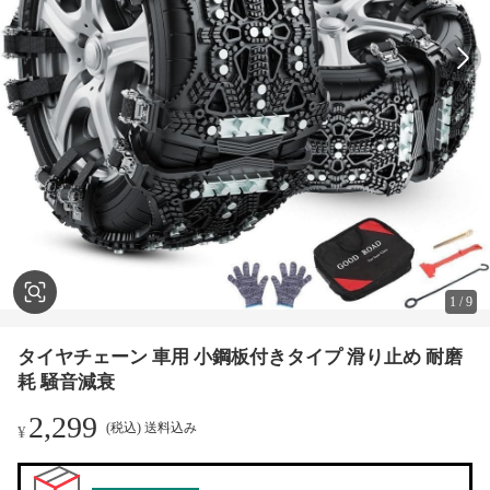
1
/
9
タイヤチェーン 車用 小鋼板付きタイプ 滑り止め 耐磨
耗 騒音減衰
2,299
(税込) 送料込み
¥