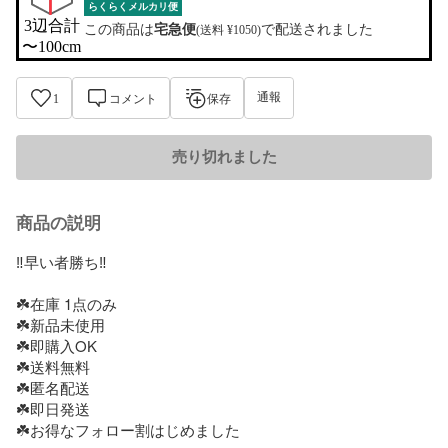
らくらくメルカリ便
3辺合計

この商品は
宅急便
で配送されました
(送料 ¥1050)
〜100cm
通報
1
コメント
保存
売り切れました
商品の説明
‼️早い者勝ち‼️

☘️在庫 1点のみ

☘️新品未使用

☘️即購入OK

☘️送料無料

☘️匿名配送

☘️即日発送

☘️お得なフォロー割はじめました
