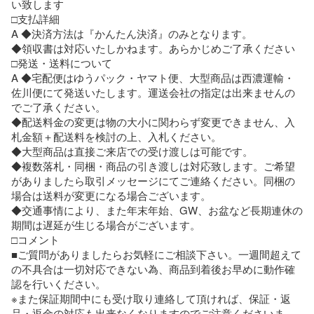
い致します

□支払詳細

A ◆決済方法は『かんたん決済』のみとなります。

◆領収書は対応いたしかねます。あらかじめご了承ください

□発送・送料について

A ◆宅配便はゆうパック・ヤマト便、大型商品は西濃運輸・
佐川便にて発送いたします。運送会社の指定は出来ませんの
でご了承ください。

◆配送料金の変更は物の大小に関わらず変更できません、入
札金額＋配送料を検討の上、入札ください。

◆大型商品は直接ご来店での受け渡しは可能です。

◆複数落札・同梱・商品の引き渡しは対応致します。ご希望
がありましたら取引メッセージにてご連絡ください。同梱の
場合は送料が変更になる場合ございます。

◆交通事情により、また年末年始、GW、お盆など長期連休の
期間は遅延が生じる場合がございます。

□コメント

■ご質問がありましたらお気軽にご相談下さい。一週間超えて
の不具合は一切対応できない為、商品到着後お早めに動作確
認を行いください。

※また保証期間中にも受け取り連絡して頂ければ、保証・返
品・返金の対応も出来なくなりますのでご注意くださいま