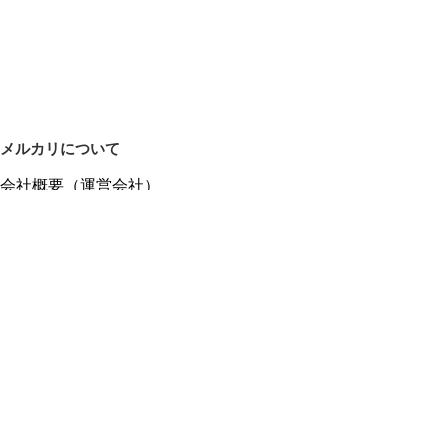
メルカリについて
会社概要（運営会社）
採用情報
プレスリリース
公式ブログ
プレスキット
メルカリUS
メルカリShops
m department（エムデパ）
ヘルプ
ヘルプセンター（ガイド・お問い合わせ）
メルカリShopsでショップを開設する
メルカリShops ショップ管理画面にログイン