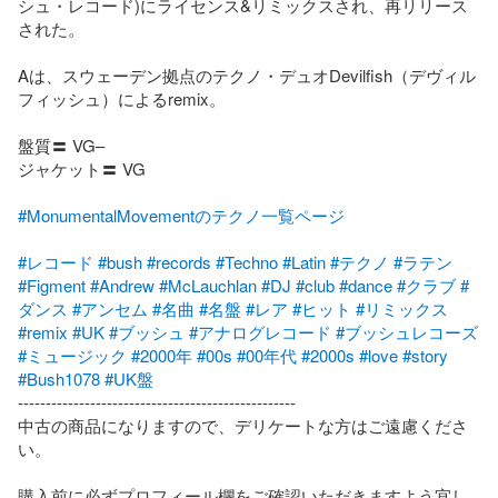
シュ・レコード)にライセンス&リミックスされ、再リリース
された。

Aは、スウェーデン拠点のテクノ・デュオDevilfish（デヴィル
フィッシュ）によるremix。

盤質〓 VG–

ジャケット〓 VG

#MonumentalMovementのテクノ一覧ページ
#レコード
#bush
#records
#Techno
#Latin
#テクノ
#ラテン
#Figment
#Andrew
#McLauchlan
#DJ
#club
#dance
#クラブ
#
ダンス
#アンセム
#名曲
#名盤
#レア
#ヒット
#リミックス
#remix
#UK
#ブッシュ
#アナログレコード
#ブッシュレコーズ
#ミュージック
#2000年
#00s
#00年代
#2000s
#love
#story
#Bush1078
#UK盤
--------------------------------------------------

中古の商品になりますので、デリケートな方はご遠慮くださ
い。

購入前に必ずプロフィール欄をご確認いただきますよう宜し