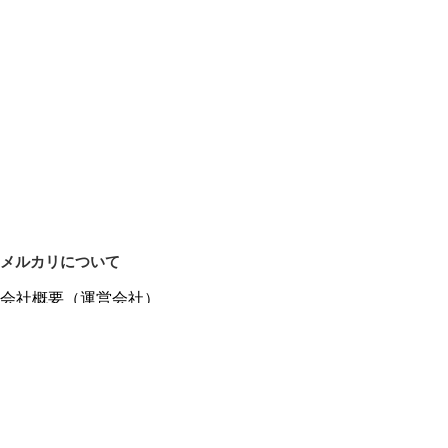
メルカリについて
会社概要（運営会社）
採用情報
プレスリリース
公式ブログ
プレスキット
メルカリUS
メルカリShops
m department（エムデパ）