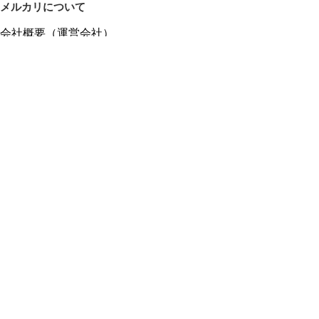
メルカリについて
会社概要（運営会社）
採用情報
プレスリリース
公式ブログ
プレスキット
メルカリUS
メルカリShops
m department（エムデパ）
ヘルプ
ヘルプセンター（ガイド・お問い合わせ）
メルカリShopsでショップを開設する
メルカリShops ショップ管理画面にログイン
メルカリShops出店者向けガイド
お問い合わせ一覧
フリーワードから商品をさがす
プライバシーと利用規約
メルカリ利用規約
メルカリShops利用規約