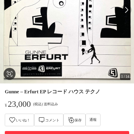
1
/
14
Gunne – Erfurt EP レコード ハウス テクノ
23,000
(税込) 送料込み
¥
通報
いいね！
コメント
保存