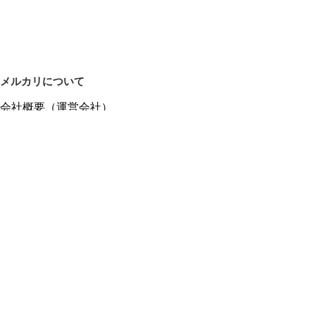
メルカリについて
会社概要（運営会社）
採用情報
プレスリリース
公式ブログ
プレスキット
メルカリUS
メルカリShops
m department（エムデパ）
ヘルプ
ヘルプセンター（ガイド・お問い合わせ）
メルカリShopsでショップを開設する
メルカリShops ショップ管理画面にログイン
メルカリShops出店者向けガイド
お問い合わせ一覧