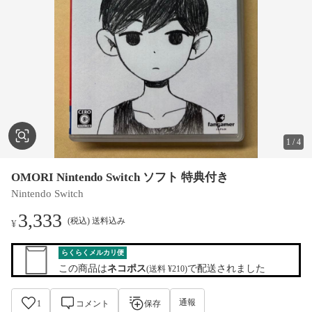
1
/
4
OMORI Nintendo Switch ソフト 特典付き
Nintendo Switch
3,333
(税込) 送料込み
¥
らくらくメルカリ便
この商品は
ネコポス
で配送されました
(送料 ¥210)
通報
1
コメント
保存