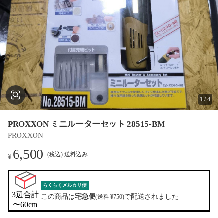
1
/
4
PROXXON ミニルーターセット 28515-BM
PROXXON
6,500
(税込) 送料込み
¥
らくらくメルカリ便
3辺合計

この商品は
宅急便
で配送されました
(送料 ¥750)
〜60cm