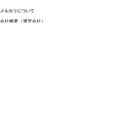
メルカリについて
会社概要（運営会社）
採用情報
プレスリリース
公式ブログ
プレスキット
メルカリUS
メルカリShops
m department（エムデパ）
ヘルプ
ヘルプセンター（ガイド・お問い合わせ）
メルカリShopsでショップを開設する
メルカリShops ショップ管理画面にログイン
メルカリShops出店者向けガイド
お問い合わせ一覧
フリーワードから商品をさがす
プライバシーと利用規約
メルカリ利用規約