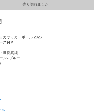
売り切れました
明
カサッカーボール 2026

ス付き 

・世良真純

ーン×ブルー



ン
ール