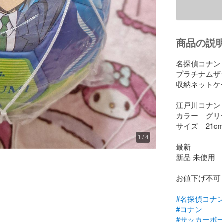
商品の説
名探偵コナン

プラチナムザッ
収納ネットケー
江戸川コナン
カラー　グリ
サイズ　21cm 
1
/
4
最新

新品 未使用

お値下げ不可

#名探偵コナ
#コナン
#サッカーボ