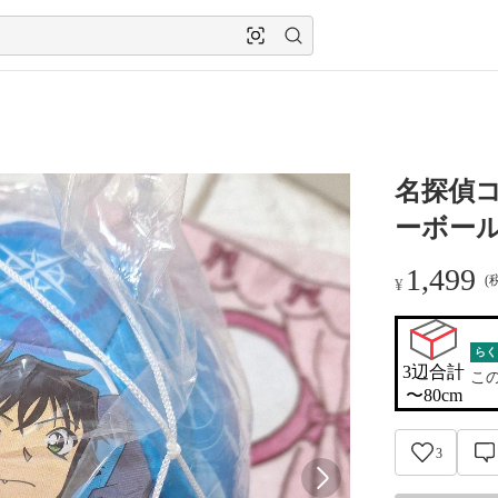
名探偵
ーボール 
1,499
(
¥
らく
3辺合計

こ
〜80cm
3