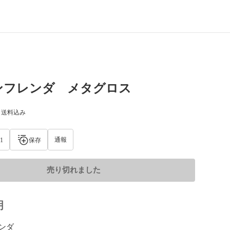
ンフレンダ メタグロス
) 送料込み
通報
1
保存
売り切れました
明
ダ
