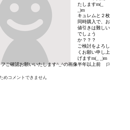
たしますm(_ 
_)m

キュレムと２枚
同時購入で、お
値引きは難しい
でしょう
か？？？

ご検討をよろし
くお願い申し上
げますm(_ _)m
半年以上前
報告する
ためコメントできません