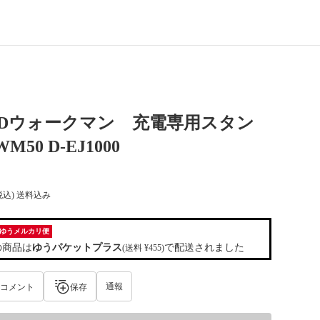
 CDウォークマン 充電専用スタン
M50 D-EJ1000
税込) 送料込み
ゆうメルカリ便
の商品は
ゆうパケットプラス
で配送されました
(送料 ¥455)
通報
コメント
保存