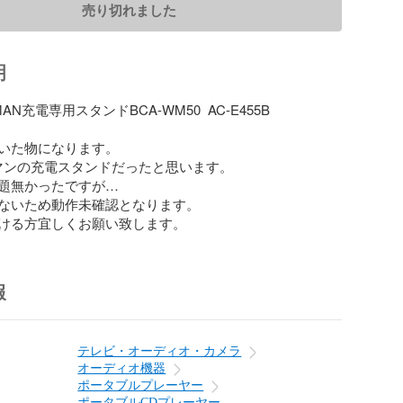
売り切れました
明
MAN充電専用スタンドBCA-WM50  AC-E455B

いた物になります。

マンの充電スタンドだったと思います。

題無かったですが…

ないため動作未確認となります。

ける方宜しくお願い致します。
報
テレビ・オーディオ・カメラ
オーディオ機器
ポータブルプレーヤー
ポータブルCDプレーヤー