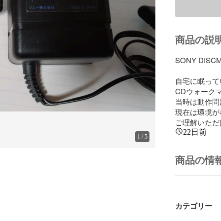
商品の説
SONY DISC
自宅に眠って
CDウォーク
当時は動作問
現在は環境が
ご理解いただ
22日前
1
/
5
商品の情
カテゴリー