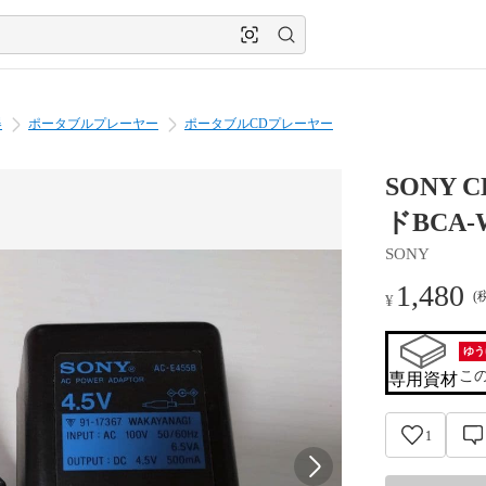
器
ポータブルプレーヤー
ポータブルCDプレーヤー
SONY
ドBCA-W
SONY
1,480
(
¥
ゆう
こ
専用資材
1