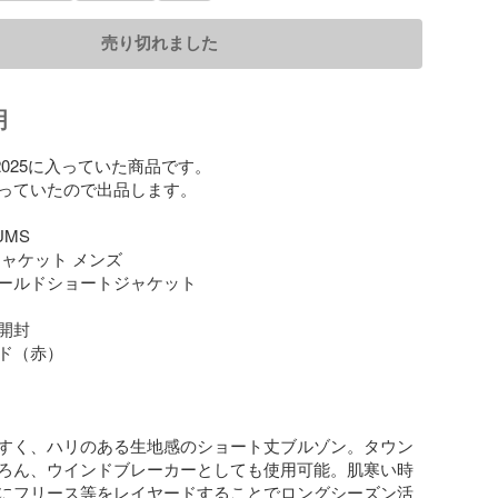
売り切れました
明
2025に入っていた商品です。

っていたので出品します。

S 

ャケット メンズ

ールドショートジャケット 

封

ド（赤）

すく、ハリのある生地感のショート丈ブルゾン。タウン
ろん、ウインドブレーカーとしても使用可能。肌寒い時
にフリース等をレイヤードすることでロングシーズン活