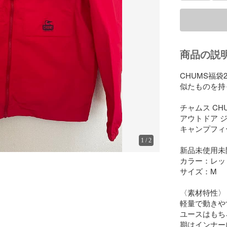
商品の説
CHUMS福袋
似たものを持
チャムス CHUM
アウトドア ジ
キャンプフィ
1
/
2
新品未使用未開
カラー：レッ
サイズ：M

〈素材特性〉

軽量で動きや
ユースはもち
期はインナー