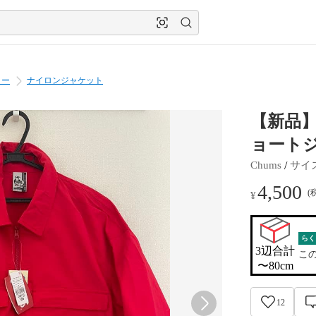
ター
ナイロンジャケット
【新品
ョートジ
 / 
Chums
サイ
4,500
(
¥
らく
3辺合計

こ
〜80cm
12