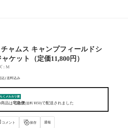
】チャムス キャンプフィールドシ
ャケット（定価11,800円）
ズ
 : 
M
税込) 送料込み
らくメルカリ便
の商品は
宅急便
で配送されました
(送料 ¥850)
通報
コメント
保存