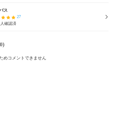
バス
27
本人確認済
0)
ためコメントできません