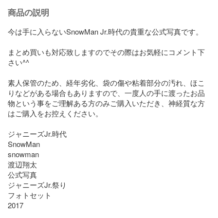
商品の説明
今は手に入らないSnowMan Jr.時代の貴重な公式写真です。

まとめ買いも対応致しますのでその際はお気軽にコメント下
さい^^

素人保管のため、経年劣化、袋の傷や粘着部分の汚れ、ほこ
りなどがある場合もありますので、一度人の手に渡ったお品
物という事をご理解ある方のみご購入いただき、神経質な方
はご購入をお控えください。

ジャニーズJr.時代

SnowMan

snowman

渡辺翔太

公式写真

ジャニーズJr.祭り

フォトセット

2017
