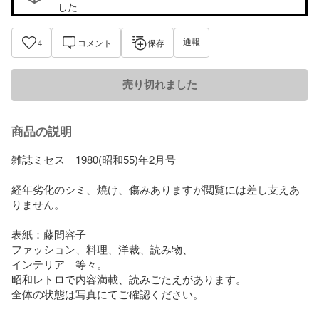
した
通報
4
コメント
保存
売り切れました
商品の説明
雑誌ミセス　1980(昭和55)年2月号

経年劣化のシミ、焼け、傷みありますが閲覧には差し支えあ
りません。

表紙：藤間容子

ファッション、料理、洋裁、読み物、

インテリア　等々。

昭和レトロで内容満載、読みごたえがあります。

全体の状態は写真にてご確認ください。
