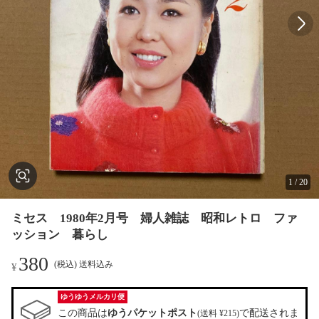
1
/
20
ミセス 1980年2月号 婦人雑誌 昭和レトロ ファ
ッション 暮らし
380
(税込) 送料込み
¥
ゆうゆうメルカリ便
この商品は
ゆうパケットポスト
で配送されま
(送料 ¥215)