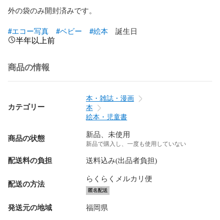
外の袋のみ開封済みです。

#エコー写真
#ベビー
#絵本
　誕生日
半年以上前
商品の情報
本・雑誌・漫画
カテゴリー
本
絵本・児童書
新品、未使用
商品の状態
新品で購入し、一度も使用していない
配送料の負担
送料込み(出品者負担)
らくらくメルカリ便
配送の方法
匿名配送
発送元の地域
福岡県