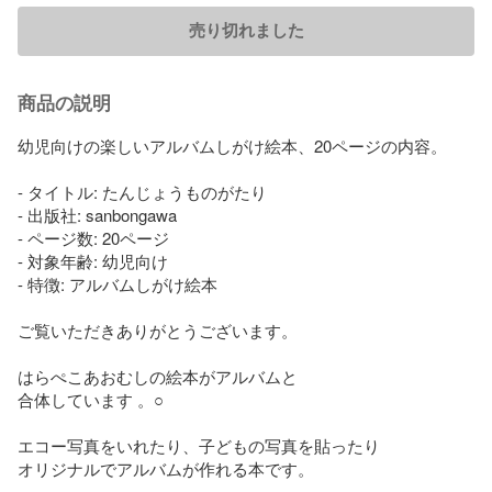
売り切れました
商品の説明
幼児向けの楽しいアルバムしがけ絵本、20ページの内容。

- タイトル: たんじょうものがたり

- 出版社: sanbongawa

- ページ数: 20ページ

- 対象年齢: 幼児向け

- 特徴: アルバムしがけ絵本

ご覧いただきありがとうございます。

はらぺこあおむしの絵本がアルバムと

合体しています 。○  

エコー写真をいれたり、子どもの写真を貼ったり

オリジナルでアルバムが作れる本です。
