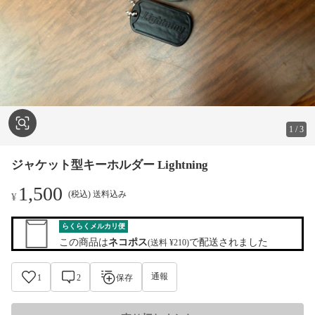
1
/
3
ジャケット型キーホルダー Lightning
1,500
(税込) 送料込み
¥
らくらくメルカリ便
この商品は
ネコポス
で配送されました
(送料 ¥210)
通報
1
2
保存