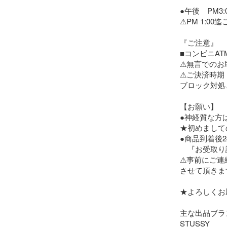
●午後　PM3:
⚠︎PM 1:00
『ご注意』

■コンビニAT
⚠︎無言でのお
⚠︎ご決済時
ブロック対処
【お願い】

●神経質な方
★初めまして
●商品到着後2
　『お受取り
⚠︎事前にご
させて頂きます
★よろしくお
主な出品ブラン
STUSSY
