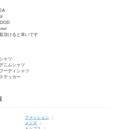
A

 

OOD 

our

覧頂けると幸いです

シャツ

デニムシャツ

フーディシャツ

ステッカー
報
ファッション
メンズ
トップス