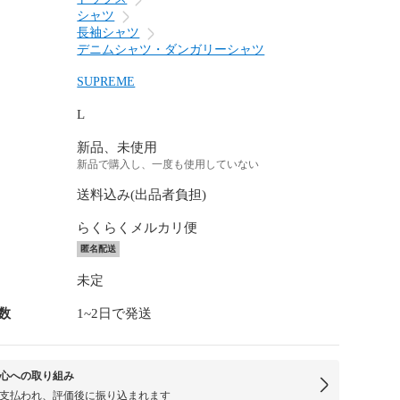
シャツ
長袖シャツ
デニムシャツ・ダンガリーシャツ
SUPREME
L
新品、未使用
新品で購入し、一度も使用していない
送料込み(出品者負担)
らくらくメルカリ便
匿名配送
未定
数
1~2日で発送
心への取り組み
支払われ、評価後に振り込まれます