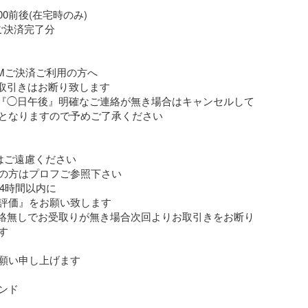
00前後(在宅時のみ)

迄ご決済完了分

Mご決済ご利用の方へ

取引きはお断り致します

期『◯日午後』明確なご連絡が無き場合はキャンセルして
となりますので予めご了承ください

はご遠慮ください

の方はプロフご参照下さい

4時間以内に

評価』をお願い致します

連絡無しでお受取りが無き場合次回よりお取引きをお断り


願い申し上げます

ド
