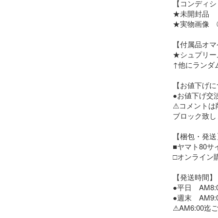
【コンディシ
★未開封品

★実物画像　⑥
【付属品オマケ
★シュプリーム
↑他にランダ
【お値下げに
●お値下げ交
⚠︎コメントは
ブロック致し
【梱包・発送】
■ヤマト80サ
□オンライン
【発送時間】

●平日　AM8:00
●週末　AM9:0
⚠︎AM6:00