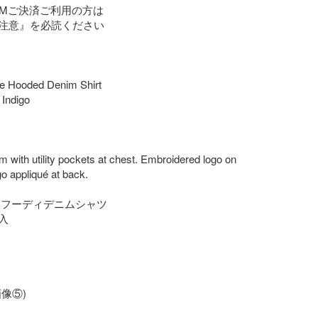
TMご決済ご利用の方は

注意』を必読ください

 Hooded Denim Shirt

Indigo

im with utility pockets at chest. Embroidered logo on 
o appliqué at back. 

 フーディデニムシャツ



像⑤)
