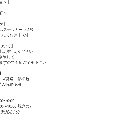
ョン】

〜

】

ステッカー 赤1枚

ムにて付属中です

ついて】

渉はお控えください

削除して

ますので予めご了承下さい



イズ発送　箱梱包

購入時箱使用

〜9:00

0〜10:00(祝含む)

迄ご決済完了分
