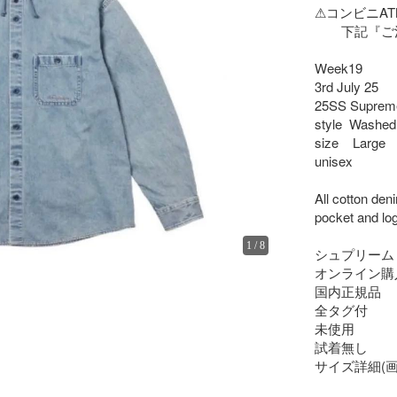
⚠︎コンビニA
　　下記『ご
Week19

3rd July 25

25SS Supreme
style  Washed 
size    Large

unisex

All cotton den
pocket and log
1
/
8
シュプリーム
オンライン購入
国内正規品

全タグ付

未使用

試着無し

サイズ詳細(画