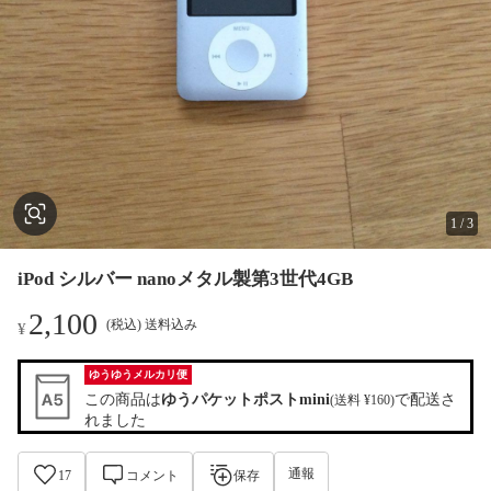
1
/
3
iPod シルバー nanoメタル製第3世代4GB
2,100
(税込) 送料込み
¥
ゆうゆうメルカリ便
この商品は
ゆうパケットポストmini
で配送さ
(送料 ¥160)
れました
通報
17
コメント
保存