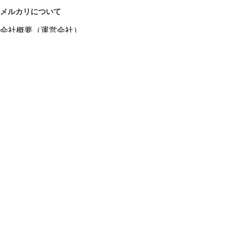
メルカリについて
会社概要（運営会社）
採用情報
プレスリリース
公式ブログ
プレスキット
メルカリUS
メルカリShops
m department（エムデパ）
ヘルプ
ヘルプセンター（ガイド・お問い合わせ）
メルカリShopsでショップを開設する
メルカリShops ショップ管理画面にログイン
メルカリShops出店者向けガイド
お問い合わせ一覧
フリーワードから商品をさがす
プライバシーと利用規約
メルカリ利用規約