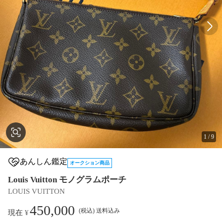
1
/
9
あんしん鑑定
オークション商品
Louis Vuitton モノグラムポーチ
LOUIS VUITTON
450,000
(税込) 送料込み
現在
¥