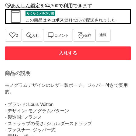
あんしん鑑定
を¥4,300で利用できます
anshin-appraisal-tag
らくらくメルカリ便
この商品は
ネコポス
で配送されました
(送料 ¥210)
通報
2
入札
コメント
保存
入札する
商品の説明
モノグラムデザインのレザー製ポーチ、ジッパー付きで実用
的。

- ブランド: Louis Vuitton

- デザイン: モノグラムパターン

- 製造国: フランス

- ストラップの長さ: ショルダーストラップ

- ファスナー: ジッパー式

- 素材: レザー
