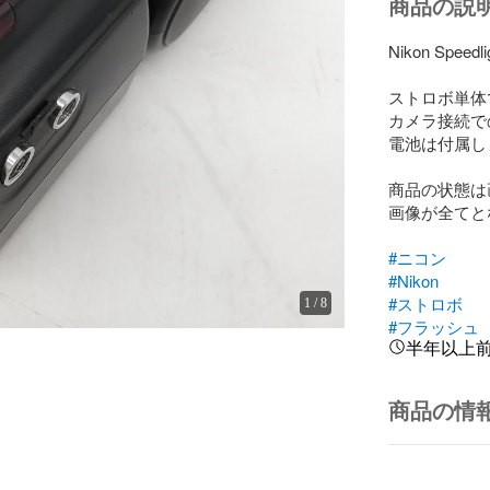
商品の説
Nikon Speedl
ストロボ単体
カメラ接続で
電池は付属し
商品の状態は
画像が全てと
#ニコン
#Nikon
#ストロボ
1
/
8
#フラッシュ
半年以上
商品の情