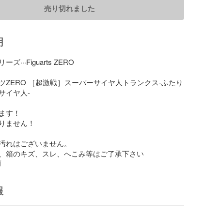
売り切れました
明
···Figuarts ZERO

ツZERO ［超激戦］スーパーサイヤ人トランクス-ふたり
イヤ人-

ます！

りません！

汚れはございません。

、箱のキズ、スレ、へこみ等はご了承下さい
前
報