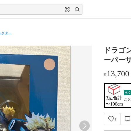
ラクター
ドラゴン
ーパー
13,700
¥
らく
3辺合計

こ
〜100cm
1