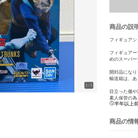
商品の説
フィギュアシリーズ
フィギュアー
めのスーパーサ
開封品になり
輸送箱は、あ
1
/
5
目立った傷や
素人保管の為
半年以上
商品の情