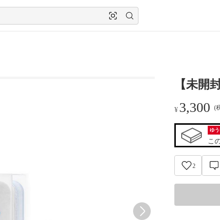
【未開
3,300
(
¥
ゆう
こ
2