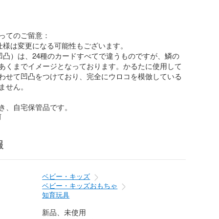
ってのご留意：

仕様は変更になる可能性もございます。

凹凸）は、24種のカードすべてで違うものですが、鱗の
あくまでイメージとなっております。かるたに使用して
わせて凹凸をつけており、完全にウロコを模倣している
ません。

き、自宅保管品です。
前
報
ベビー・キッズ
ベビー・キッズおもちゃ
知育玩具
新品、未使用