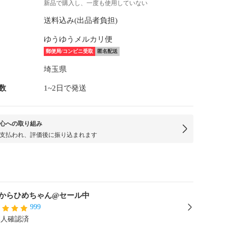
新品で購入し、一度も使用していない
送料込み(出品者負担)
ゆうゆうメルカリ便
郵便局/コンビニ受取
匿名配送
埼玉県
数
1~2日で発送
心への取り組み
支払われ、評価後に振り込まれます
からひめちゃん@セール中
999
本人確認済