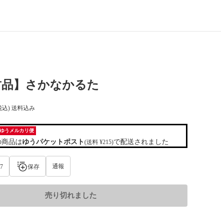
封品】さかなかるた
税込) 送料込み
ゆうメルカリ便
の商品は
ゆうパケットポスト
で配送されました
(送料 ¥215)
通報
7
保存
売り切れました