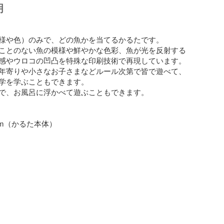
明
様や色）のみで、どの魚かを当てるかるたです。

ことのない魚の模様や鮮やかな色彩、魚が光を反射する
感やウロコの凹凸を特殊な印刷技術で再現しています。

年寄りや小さなお子さまなどルール次第で皆で遊べて、
学を学ぶこともできます。

で、お風呂に浮かべて遊ぶこともできます。

mm（かるた本体）
