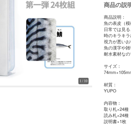
商品の説
商品説明：

魚の表皮（模
日常では見る
時のキラキラ
視力が悪いお
魚の漢字や雑
耐水素材なの
サイズ：

74mm×105
1
/
10
材質：

YUPO

内容物：

取り札×24種

読み札×24種

説明書×1枚
