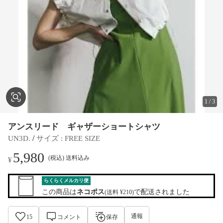
1
/
3
アンスリード ギャザーショートシャツ
 / 
UN3D.
サイズ
 : 
FREE SIZE
5,980
(税込) 送料込み
¥
らくらくメルカリ便
この商品は
ネコポス
で配送されました
(送料 ¥210)
通報
15
コメント
保存