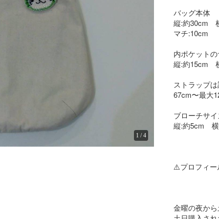
バッグ本体

縦:約30cm　横
マチ:10cm

内ポケットの
縦:約15cm　横
ストラップは
67cm〜最大1
ブローチサイズ
縦:約5cm　横
1
/
4
⚠️プロフィ
金曜の夜から
土日購入され