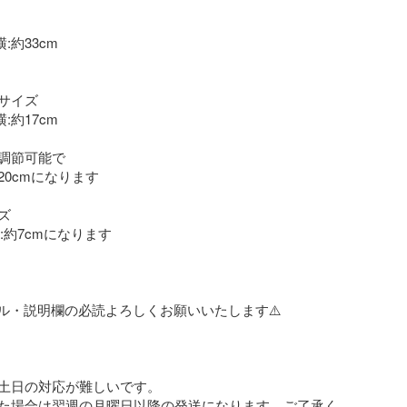
:約33cm

サイズ

:約17cm

調節可能で

20cmになります



:約7cmになります

ール・説明欄の必読よろしくお願いいたします⚠️

土日の対応が難しいです。

た場合は翌週の月曜日以降の発送になります。ご了承く