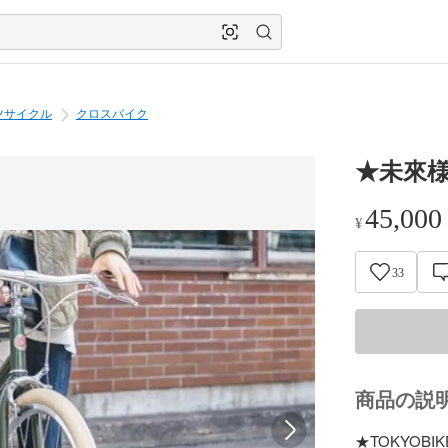
ツサイクル
クロスバイク
★未來
45,000
¥
33
商品の説
★TOKYOBI