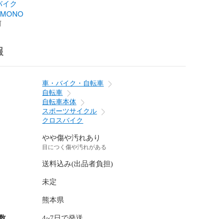
バイク
EMONO
前
報
車・バイク・自転車
自転車
自転車本体
スポーツサイクル
クロスバイク
やや傷や汚れあり
目につく傷や汚れがある
送料込み(出品者負担)
未定
熊本県
数
4~7日で発送