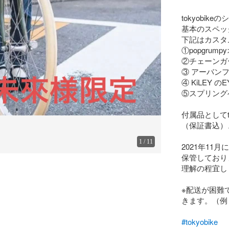
tokyobik
基本のスペッ
下記はカスタ
①popgru
②チェーンガ
③ アーバン
④ KiLEY の
⑤スプリング
付属品としてt
（保証書込）
1
/
11
2021年1
保管しており
理解の程宜し
※配送が困難
きます。（例
#tokyobike