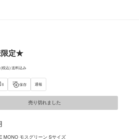
様限定★
(税込) 送料込み
通報
8
保存
売り切れました
明
KE MONO モスグリーン Sサイズ
