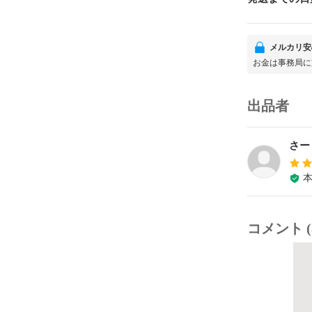
メルカリ安
お金は事務局に
出品者
さー
コメント (