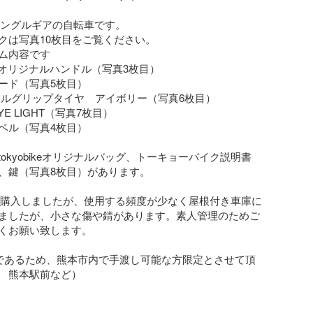
eのシングルギアの自転車です。

クは写真10枚目をご覧ください。

ム内容です

mpyオリジナルハンドル（写真3枚目）

ード（写真5枚目）

フルグリップタイヤ　アイボリー（写真6枚目）

EYE LIGHT（写真7枚目）

ベル（写真4枚目）

okyobikeオリジナルバッグ、トーキョーバイク説明書
、鍵（写真8枚目）があります。

1月に購入しましたが、使用する頻度が少なく屋根付き車庫に
ましたが、小さな傷や錆があります。素人管理のためご
くお願い致します。

であるため、熊本市内で手渡し可能な方限定とさせて頂
　熊本駅前など）
