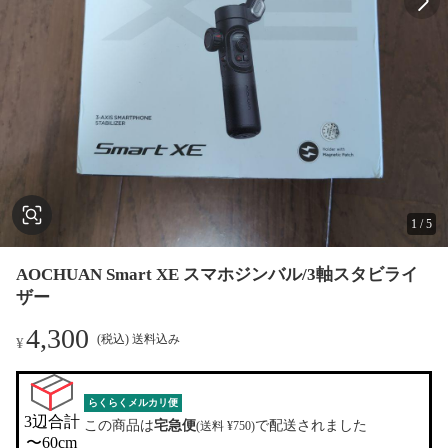
1
/
5
AOCHUAN Smart XE スマホジンバル/3軸スタビライ
ザー
4,300
(税込) 送料込み
¥
らくらくメルカリ便
3辺合計

この商品は
宅急便
で配送されました
(送料 ¥750)
〜60cm