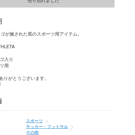
売り切れました
明
のロゴが施された黒のスポーツ用アイテム。

HLETA

ロゴ入り

ツ用

ありがとうございます。
前
報
スポーツ
サッカー・フットサル
その他