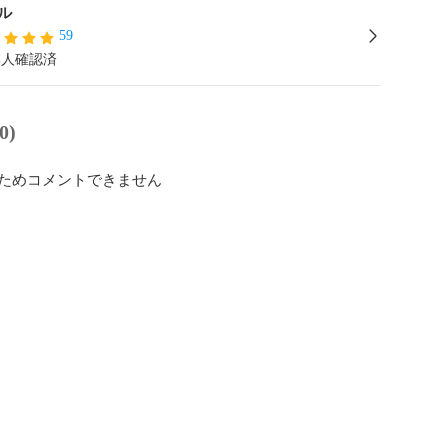
ル
59
本人確認済
0)
ためコメントできません