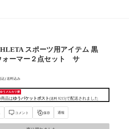
 ATHLETA スポーツ用アイテム 黒
ウォーマー２点セット サ
税込) 送料込み
ゆうメルカリ便
の商品は
ゆうパケットポスト
で配送されました
(送料 ¥215)
通報
1
コメント
保存