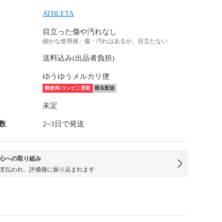
ATHLETA
目立った傷や汚れなし
細かな使用感・傷・汚れはあるが、目立たない
送料込み(出品者負担)
ゆうゆうメルカリ便
郵便局/コンビニ受取
匿名配送
未定
数
2~3日で発送
心への取り組み
支払われ、評価後に振り込まれます