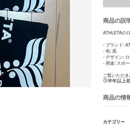
商品の説
ATHLETA
- ブランド: AT
- 色: 黒

- デザイン: 
- 用途: スポー
ご覧いただき
半年以上
商品の情
カテゴリー