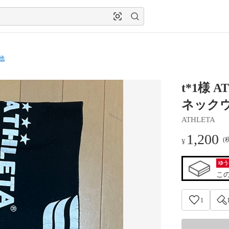
他
t*1様
ネック
ATHLETA
1,200
(
¥
ゆう
こ
1