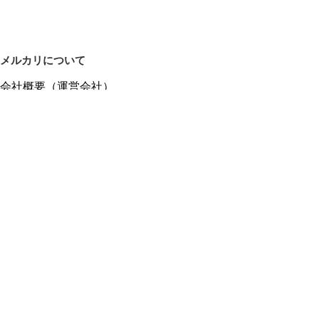
メルカリについて
会社概要（運営会社）
採用情報
プレスリリース
公式ブログ
プレスキット
メルカリUS
メルカリShops
m department（エムデパ）
ヘルプ
ヘルプセンター（ガイド・お問い合わせ）
メルカリShopsでショップを開設する
メルカリShops ショップ管理画面にログイン
メルカリShops出店者向けガイド
お問い合わせ一覧
フリーワードから商品をさがす