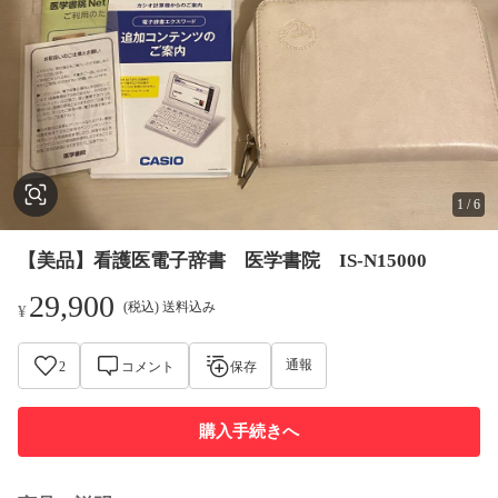
1
/
6
【美品】看護医電子辞書 医学書院 IS-N15000
29,900
(税込) 送料込み
¥
通報
2
コメント
保存
購入手続きへ