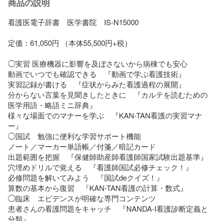
商品の説明
看護医電子辞書　医学書院　IS-N15000

定価：61,050円 （本体55,500円+税）

◯実習 医療機器に影響を及ぼさないから病棟でも安心

動画でいつでも確認できる　『動画で学ぶ看護技術』

実習記録が書ける　『症状からみた看護過程の展開』

分からない言葉を見聞きしたときに　『カルテを読むための
医学用語・略語ミニ辞典』

様々な場面でのマナーを学ぶ　『KAN-TAN看護の実習マナ
ー』

◯国試　勉強に便利な学習サポート機能

ノート／マーカー単語帳／付箋／暗記カード

出題範囲を把握　『保健師助産師看護師国家試験出題基準』

穴埋めドリルで覚える　『看護師国試必修チェック！』

必修問題を解いてみよう　『国試deクイズ！』

算数の基本から復習　『KAN-TAN看護の計算・数式』

◯臨床　エビデンスが明確な専門コンテンツ

患者さんの看護問題をキャッチ　『NANDA-I看護診断定義と
分類』
