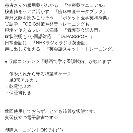
患者さんの服用薬がわかる　『治療薬マニュアル』

検査値をケアに活かす　『臨床検査データブック』

海外文献を読みこなそう　『ポケット医学英和辞典』

◯語学　TOEIC対策や発音トレーニングも

現場で使えるフレーズ満載　『看護英会話入門』

症状説明も7か国語対応　『Dr.PASSPORT』

日常会話に　『NHKラジオラジオ英会話』

声に出して覚える　『英会話スキット・トレーニング』

● 収録コンテンツ「動画で学ぶ看護技術」が観れます。

・傷や汚れから守る特製革ケース

・単3形アルカリ

・乾電池２本

・保証書付き

数回使用しておらず、とても綺麗な状態です。

実習役立つ電子辞書です☆

即購入、コメントOKです(^^)