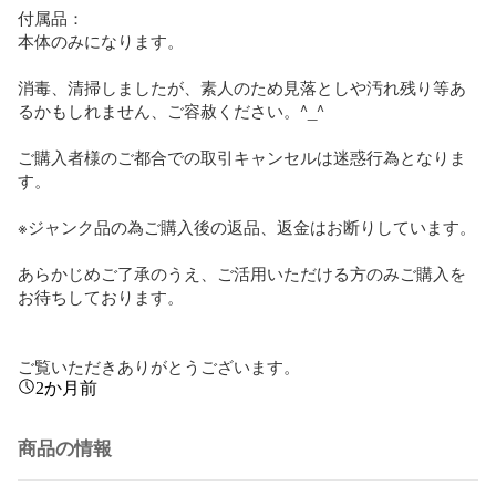
付属品：

本体のみになります。

消毒、清掃しましたが、素人のため見落としや汚れ残り等あ
るかもしれません、ご容赦ください。^_^

ご購入者様のご都合での取引キャンセルは迷惑行為となりま
す。

※ジャンク品の為ご購入後の返品、返金はお断りしています。

あらかじめご了承のうえ、ご活用いただける方のみご購入を
お待ちしております。

ご覧いただきありがとうございます。
2か月前
商品の情報