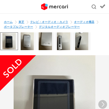
ホーム
東芝
テレビ・オーディオ・カメラ
オーディオ機器
ポータブルプレーヤー
デジタルオーディオプレーヤー