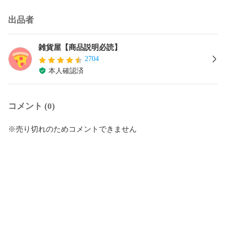
出品者
雑貨屋【商品説明必読】
2704
本人確認済
コメント (0)
※売り切れのためコメントできません