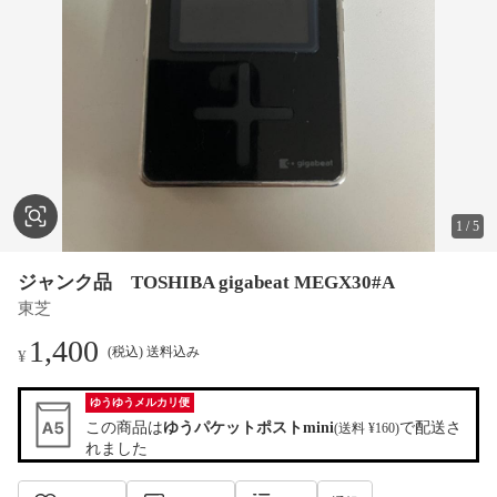
1
/
5
ジャンク品 TOSHIBA gigabeat MEGX30#A
東芝
1,400
(税込) 送料込み
¥
ゆうゆうメルカリ便
この商品は
ゆうパケットポストmini
で配送さ
(送料 ¥160)
れました