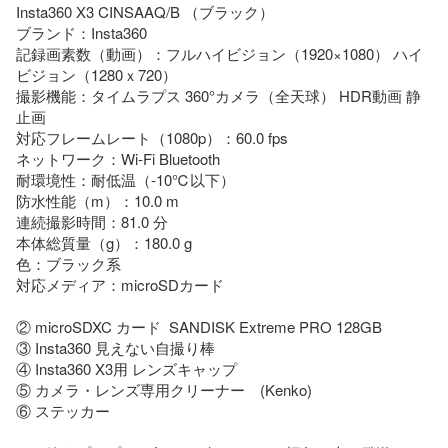
Insta360 X3 CINSAAQ/B （ブラック）

ブランド：Insta360

記録画素数（動画）：フルハイビジョン（1920×1080） ハイ
ビジョン（1280ｘ720）

撮影機能：タイムラプス 360°カメラ（全天球） HDR動画 静
止画

対応フレームレート（1080p）：60.0 fps

ネットワーク：Wi-Fi Bluetooth

耐環境性：耐低温（-10℃以下）

防水性能（m）：10.0 m

連続撮影時間：81.0 分

本体総質量（g）：180.0 g

色：ブラック系

対応メディア：microSDカード

② microSDXC カード  SANDISK Extreme PRO 128GB

③ Insta360 見えない自撮り棒

④ Insta360 X3用 レンズキャップ

⑤ カメラ・レンズ専用クリーナー　(Kenko)

⑥ ステッカー
