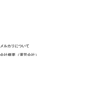
メルカリについて
会社概要（運営会社）
採用情報
プレスリリース
公式ブログ
プレスキット
メルカリUS
メルカリShops
m department（エムデパ）
ヘルプ
ヘルプセンター（ガイド・お問い合わせ）