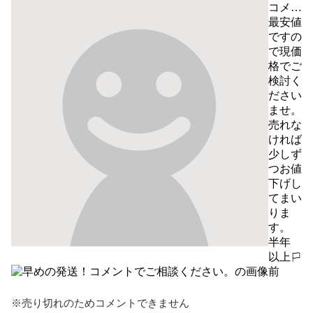
コメン
トでご
最安値
相談く
ですの
ださ
で現価
い。
格でご
検討く
ださい
ませ。

売れな
ければ
少しず
つお値
下げし
てまい
りま
す。
半年
以上
報告する
前
※売り切れのためコメントできません