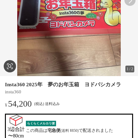
1
/
2
Insta360 2025年 夢のお年玉箱 ヨドバシカメラ
insta360
54,200
(税込) 送料込み
¥
らくらくメルカリ便
3辺合計

この商品は
宅急便
で配送されました
(送料 ¥850)
〜80cm