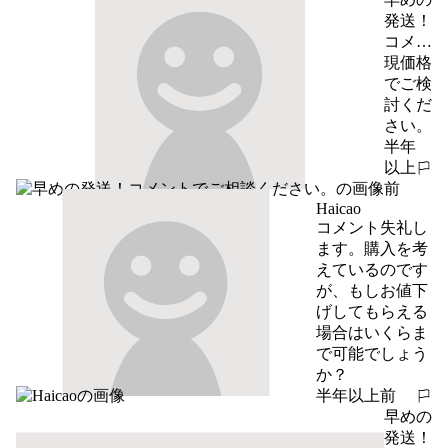
発送！
コメン
トでご
現価格
相談く
でご検
ださ
討くだ
い。
さい。
半年
以上
報告する
前
Haicao
コメント失礼し
ます。購入を考
えているのです
が、もしお値下
げしてもらえる
場合はいくらま
で可能でしょう
か？
半年以上前
報告する
早めの
発送！