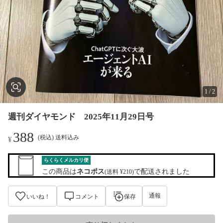
1
/
2
週刊ダイヤモンド 2025年11月29日号
388
(税込) 送料込み
¥
らくらくメルカリ便
この商品は
ネコポス
で配送されました
(送料 ¥210)
通報
いいね！
コメント
保存