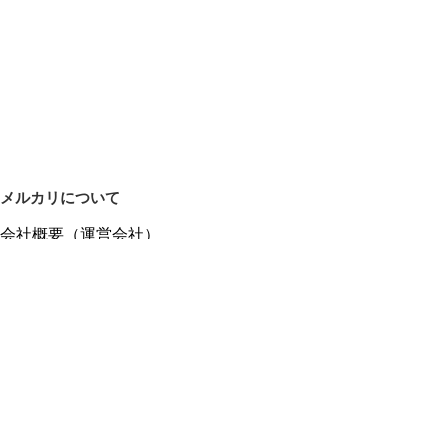
メルカリについて
会社概要（運営会社）
採用情報
プレスリリース
公式ブログ
プレスキット
メルカリUS
メルカリShops
m department（エムデパ）
ヘルプ
ヘルプセンター（ガイド・お問い合わせ）