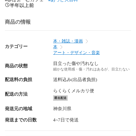
半年以上前
商品の情報
本・雑誌・漫画
カテゴリー
本
アート・デザイン・音楽
目立った傷や汚れなし
商品の状態
細かな使用感・傷・汚れはあるが、目立たない
配送料の負担
送料込み(出品者負担)
らくらくメルカリ便
配送の方法
匿名配送
発送元の地域
神奈川県
発送までの日数
4~7日で発送