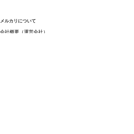
メルカリについて
会社概要（運営会社）
採用情報
プレスリリース
公式ブログ
プレスキット
メルカリUS
メルカリShops
m department（エムデパ）
ヘルプ
ヘルプセンター（ガイド・お問い合わせ）
メルカリShopsでショップを開設する
メルカリShops ショップ管理画面にログイン
メルカリShops出店者向けガイド
お問い合わせ一覧
フリーワードから商品をさがす
プライバシーと利用規約