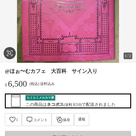
1
/
2
@ほぉ〜むカフェ 大百科 サイン入り
6,500
(税込) 送料込み
¥
らくらくメルカリ便
この商品は
ネコポス
で配送されました
(送料 ¥210)
通報
1
コメント
保存