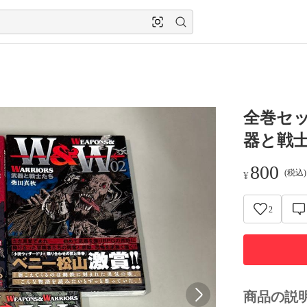
全巻セット
器と戦士
800
(税込
¥
2
商品の説