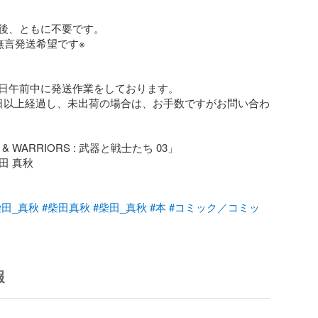
後、ともに不要です。

言発送希望です※

日午前中に発送作業をしております。

日以上経過し、未出荷の場合は、お手数ですがお問い合わ
& WARRIORS : 武器と戦士たち 03」

田 真秋

柴田_真秋
#柴田真秋
#柴田_真秋
#本
#コミック／コミッ
報