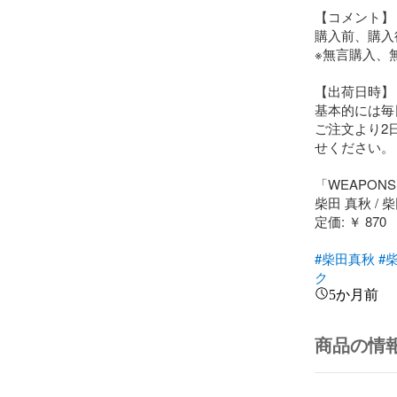
【コメント】

購入前、購入
※無言購入、無
【出荷日時】

基本的には毎
ご注文より2
せください。

「WEAPONS 
柴田 真秋 / 柴
定価: ￥ 870

#柴田真秋
#
ク
5か月前
商品の情