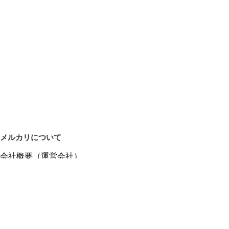
メルカリについて
会社概要（運営会社）
採用情報
プレスリリース
公式ブログ
プレスキット
メルカリUS
メルカリShops