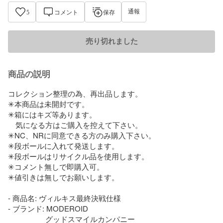
通報
5
コメント
保存
売り切れました
商品の説明
コレクション整理の為、再出品します。

✳本商品は未開封です。

✳箱にはキズ等あります。

　気になる方はご購入を控えて下さい。

✳NC、NRに同意できる方のみ購入下さい。

✳段ボールに入れて発送します。

✳段ボールはリサイクル品を使用します。

✳コメント無しで即購入可。

✳値引きは無しでお願いします。

- 商品名: ヴィルキス最終決戦仕様

- ブランド: MODEROID

　　　　　グッドスマイルカンパニー
