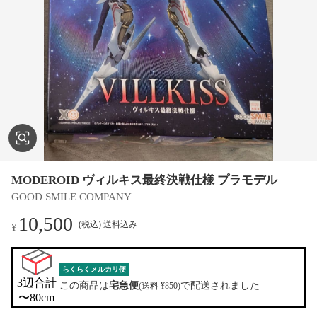
MODEROID ヴィルキス最終決戦仕様 プラモデル
GOOD SMILE COMPANY
10,500
(税込) 送料込み
¥
らくらくメルカリ便
3辺合計

この商品は
宅急便
で配送されました
(送料 ¥850)
〜80cm